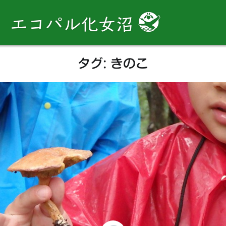
コ
ン
エコパル化女沼
テ
ン
ツ
タグ:
きのこ
へ
ス
キ
ッ
プ