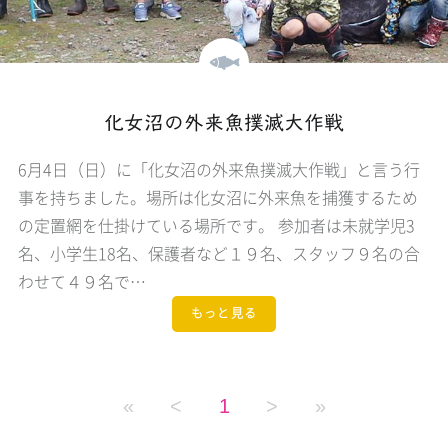
化女沼の外来魚撲滅大作戦
6月4日（日）に「化女沼の外来魚撲滅大作戦」と言う行
事を持ちました。場所は化女沼に外来魚を捕獲するため
の定置網を仕掛けている場所です。 参加者は未就学児3
名、小学生18名、保護者など１９名、スタッフ９名の合
わせて４９名で…
もっと見る
«
<
1
>
»