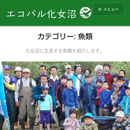
コ
メニュー
ン
エコパル化女沼
テ
ン
ツ
カテゴリー:
魚類
へ
ス
化女沼に生息する魚類を紹介します。
キ
ッ
プ