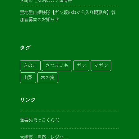
大崎市化女沼のガン類情報
里地里山探検隊【ガン類のねぐら入り観察会】参
加者募集のお知らせ
タグ
きのこ
さつまいも
ガン
マガン
山菜
木の実
リンク
蕪栗ぬまっこくらぶ
大崎市・自然・レジャー