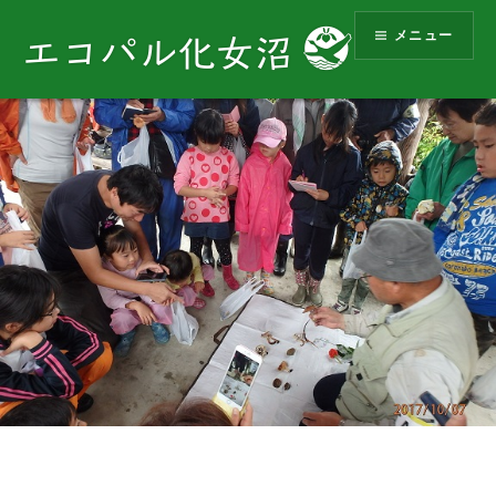
コ
メニュー
ン
エコパル化女沼
テ
ン
ツ
へ
ス
キ
ッ
プ