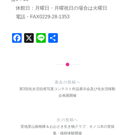
休館日：月曜日・月曜祝日の場合は火曜日
電話・FAX0229-28-1353
Facebook
X
Line
共
有
投
稿
過去の投稿へ
第3回化女沼自然写真コンテスト作品展示会及び化女沼移動
ナ
企画展開催
ビ
ゲ
次の投稿へ
ー
里地里山探検隊＆おおさき生き物クラブ、キノコ木の実採
シ
集・植樹体験開催