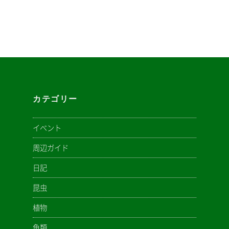
ョ
ン
カテゴリー
イベント
周辺ガイド
日記
昆虫
植物
魚類