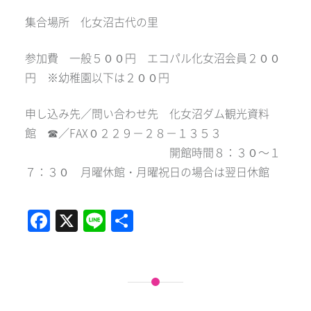
集合場所 化女沼古代の里
参加費 一般５００円 エコパル化女沼会員２００
円 ※幼稚園以下は２００円
申し込み先／問い合わせ先 化女沼ダム観光資料
館 ☎／FAX０２２９－２８－１３５３
開館時間８：３０～１
７：３０ 月曜休館・月曜祝日の場合は翌日休館
Facebook
X
Line
共
有
投