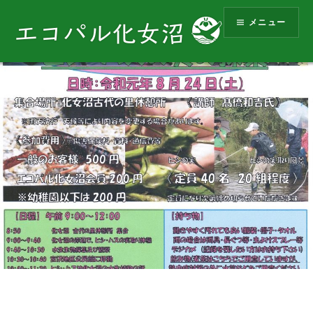
コ
メニュー
ン
エコパル化女沼
テ
ン
ツ
へ
ス
キ
ッ
プ