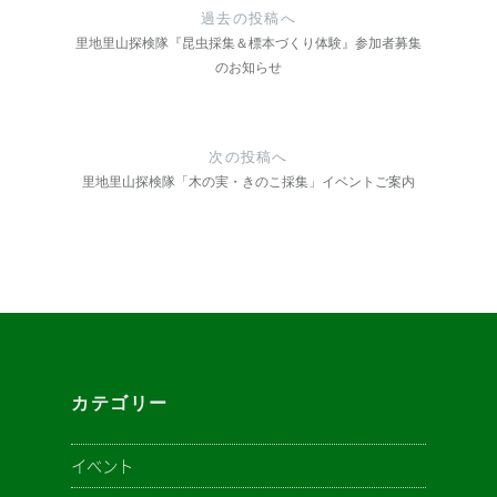
稿
過去の投稿へ
里地里山探検隊『昆虫採集＆標本づくり体験』参加者募集
ナ
のお知らせ
ビ
ゲ
次の投稿へ
ー
里地里山探検隊「木の実・きのこ採集」イベントご案内
シ
ョ
ン
カテゴリー
イベント