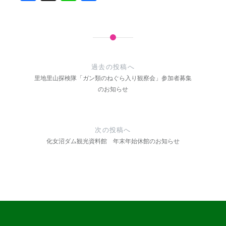
有
投
稿
過去の投稿へ
里地里山探検隊「ガン類のねぐら入り観察会」参加者募集
ナ
のお知らせ
ビ
ゲ
次の投稿へ
ー
化女沼ダム観光資料館 年末年始休館のお知らせ
シ
ョ
ン