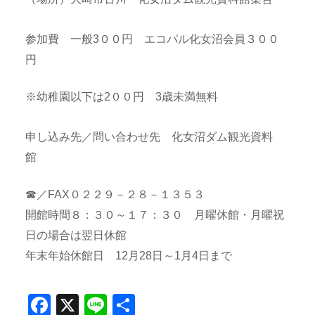
参加費 一般3００円 エコパル化女沼会員３００
円
※幼稚園以下は2００円 3歳未満無料
申し込み先／問い合わせ先 化女沼ダム観光資料
館
☎／FAX０２２９－２８－１３５３
開館時間８：３０～１７：３０ 月曜休館・月曜祝
日の場合は翌日休館
年末年始休館日 12月28日～1月4日まで
Facebook
X
Line
共