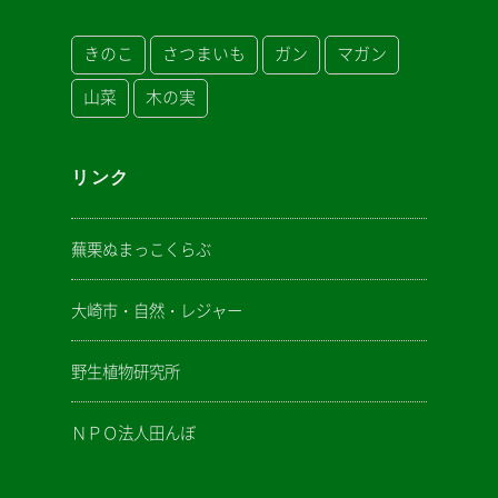
きのこ
さつまいも
ガン
マガン
山菜
木の実
リンク
蕪栗ぬまっこくらぶ
大崎市・自然・レジャー
野生植物研究所
ＮＰＯ法人田んぼ