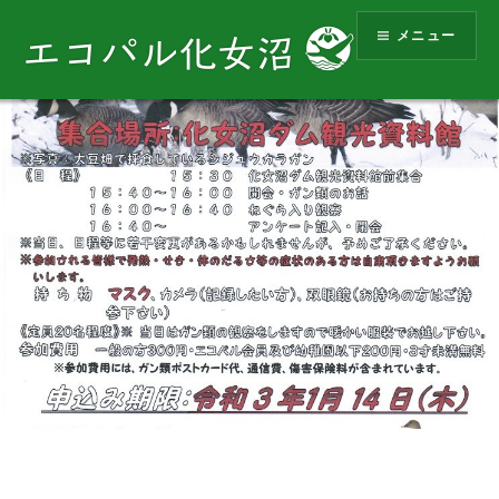
コ
メニュー
ン
エコパル化女沼
テ
ン
ツ
へ
ス
キ
ッ
プ