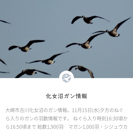
化女沼ガン情報
大崎市古川化女沼のガン情報。11月15日(水)夕方のねぐ
ら入りのガンの羽数情報です。 ねぐら入り時刻16:30頃か
ら16:50頃まで 総数1,900羽 マガン1,000羽・シジュウカ