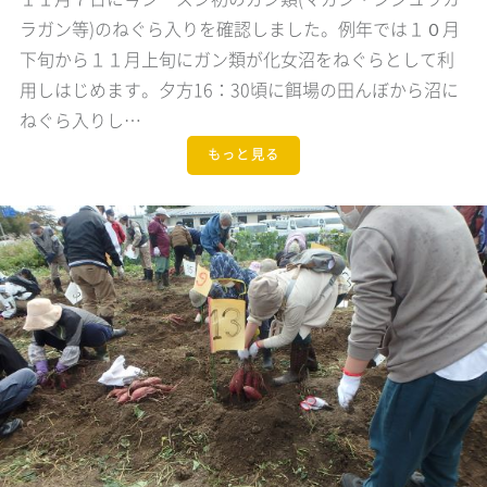
ラガン等)のねぐら入りを確認しました。例年では１０月
下旬から１１月上旬にガン類が化女沼をねぐらとして利
用しはじめます。夕方16：30頃に餌場の田んぼから沼に
ねぐら入りし…
もっと見る