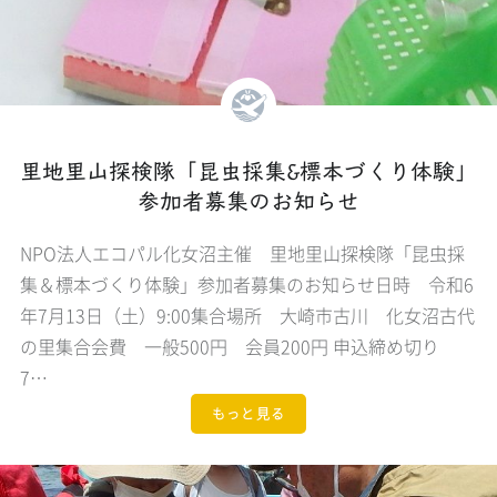
里地里山探検隊「昆虫採集&標本づくり体験」
参加者募集のお知らせ
NPO法人エコパル化女沼主催 里地里山探検隊「昆虫採
集＆標本づくり体験」参加者募集のお知らせ日時 令和6
年7月13日（土）9:00集合場所 大崎市古川 化女沼古代
の里集合会費 一般500円 会員200円 申込締め切り
7…
もっと見る