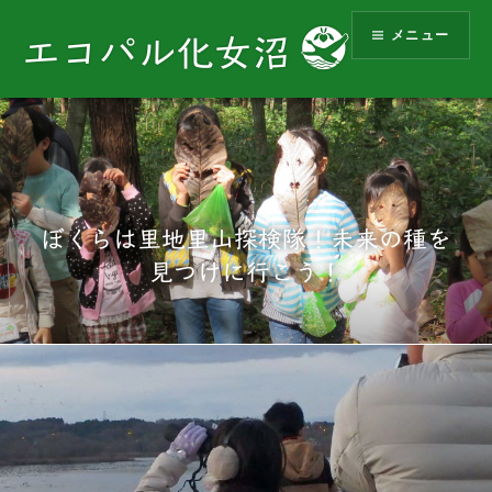
コ
メニュー
ン
エコパル化女沼
テ
ン
ツ
へ
ス
キ
ッ
ぼくらは里地里山探検隊！未来の種を
プ
見つけに行こう！