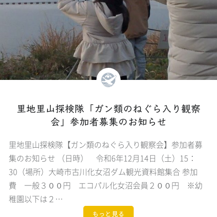
里地里山探検隊「ガン類のねぐら入り観察
会」参加者募集のお知らせ
里地里山探検隊【ガン類のねぐら入り観察会】参加者募
集のお知らせ （日時） 令和6年12月14日（土）15：
30（場所）大崎市古川化女沼ダム観光資料館集合 参加
費 一般３００円 エコパル化女沼会員２００円 ※幼
稚園以下は２…
もっと見る