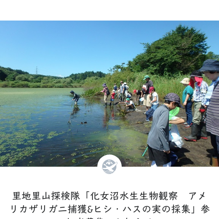
里地里山探検隊「化女沼水生生物観察 アメ
リカザリガニ捕獲&ヒシ・ハスの実の採集」参