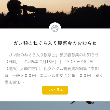
ガン類のねぐら入り観察会のお知らせ
「ガン類のねぐら入り観察会」参加者募集のお知らせ
（日時） 令和5年12月16日(土) 15：30～16：50
（場所）大崎市古川 化女沼ダム観光資料館集合参加
費 一般２００円 エコパル化女沼会員１００円 ※3
歳未満無…
もっと見る