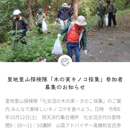
里地里山探検隊「木の実キノコ採集」参加者
募集のお知らせ
里地里山探検隊「化女沼の木の実・きのこ採集」のご案
内 みんなで美味しいキノコ汁を食べよう。日時 令和6
年10月12日(土) 雨天決行集合場所 化女沼古代の里時
間9：00～11：50講師 山菜アドバイザー高橋和吉氏参