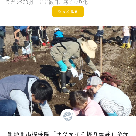
ラガン900羽 ここ数日、寒くなり化…
もっと見る
里地里山探検隊「サツマイモ掘り体験」参加