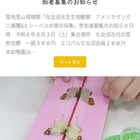
加者募集のお知らせ
里地里山探検隊「化女沼水生生物観察 アメリカザリガ
ニ捕獲&ヒシ・ハスの実の採集」参加者募集のお知らせ日
時 令和６年８月３日（土）集合場所 化女沼古代の里
参加費 一般３００円 エコパル化女沼会員２００円
※幼稚園以…
もっと見る