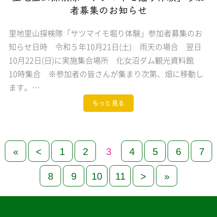
者募集のお知らせ
里地里山探検隊「サツマイモ堀り体験」参加者募集のお
知らせ日時 令和５年10月21日(土) 雨天の場合 翌日
10月22日(日)に実施集合場所 化女沼ダム観光資料館
10時集合 ※参加者の皆さんが集まり次第、畑に移動し
ます。…
もっと見る
«
<
1
2
3
4
5
6
7
8
9
10
11
>
»