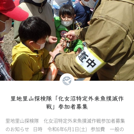
里地里山探検隊「化女沼特定外来魚撲滅作
戦」参加者募集
里地里山探検隊 化女沼特定外来魚撲滅作戦参加者募集
のお知らせ 日時 令和6年6月1日(土) 参加費 一般の